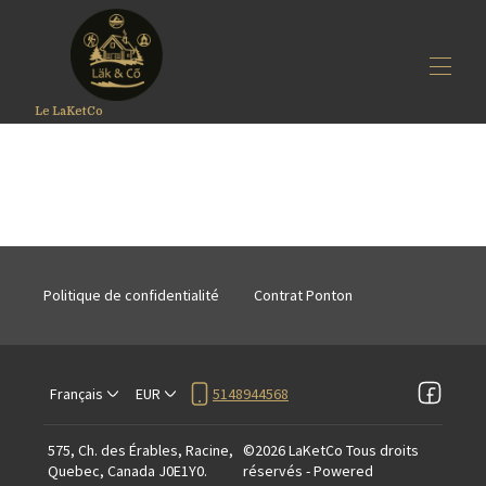
Le LaKetCo
Accueil
Tarifs
Calendrier
LäK&Co
Photos
Option
Politique de confidentialité
Contrat Ponton
Localisation
Appréciations
Contact
Français
EUR
5148944568
575, Ch. des Érables, Racine,
©
2026
LaKetCo
Tous droits
Quebec, Canada J0E1Y0
.
réservés
- Powered