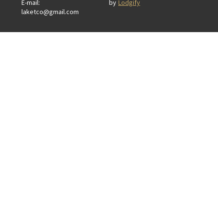
E-mail
:
by
Lodgify
laketco@gmail.com